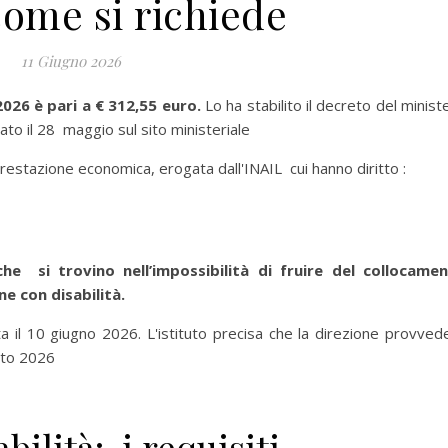
come si richiede
11 Giugno 2026
2026 è pari a € 312,55 euro.
Lo ha stabilito il decreto del minist
ato il 28 maggio sul sito ministeriale
prestazione economica, erogata dall'INAIL cui hanno diritto :
che si trovino nell’impossibilità di fruire del collocame
e con disabilità.
ta il 10 giugno 2026. L'istituto precisa che la direzione provved
sto 2026
bilità: i requisiti