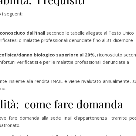
 i seguenti:
iconosciuto dall'Inail
secondo le tabelle allegate al Testo Unico
erificatesi o malattie professionali denunciate fino al 31 dicembre
cofisica/danno biologico superiore al 20%,
riconosciuto seco
 infortuni verificatisi e per le malattie professionali denunciate a
e insieme alla rendita INAIL e viene rivalutato annualmente, su
umo.
ilità: come fare domanda
e deve fare domanda alla sede Inail d’appartenenza tramite po
 patronato.