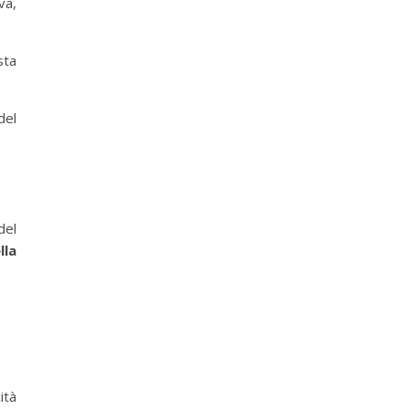
va,
sta
del
del
lla
ità