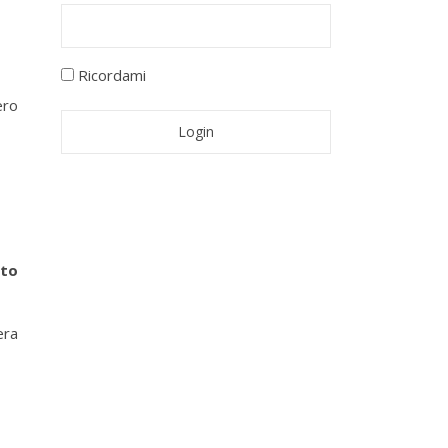
Ricordami
ero
nto
era