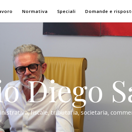
avoro
Normativa
Speciali
Domande e rispost
io Diego S
trativa, fiscale, tributaria, societaria, commer