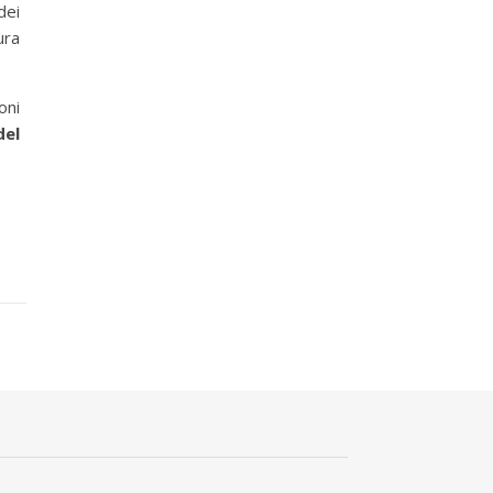
dei
ura
oni
del