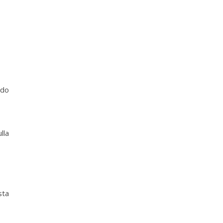
ndo
lla
sta