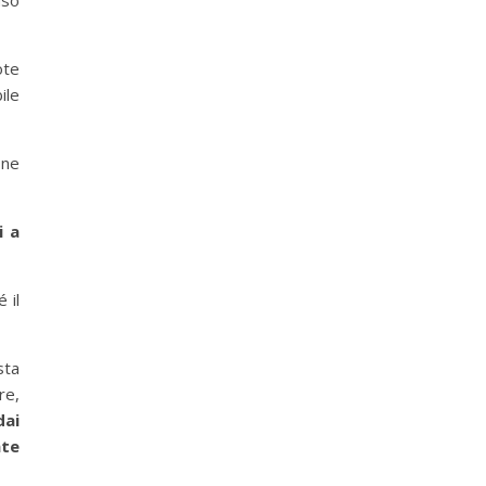
uso
ote
ile
one
i a
 il
sta
re,
dai
nte