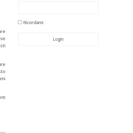
Ricordami
ure
ese
sti
ire
sto
mmi
nti