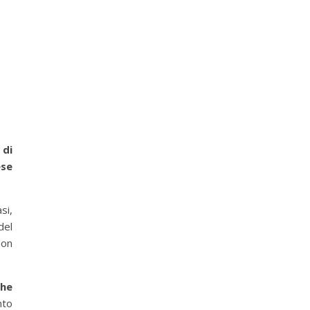
 di
ese
si,
del
Non
che
nto