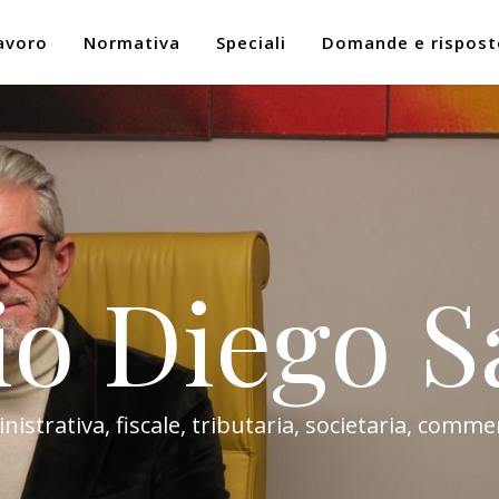
avoro
Normativa
Speciali
Domande e rispost
io Diego S
trativa, fiscale, tributaria, societaria, commer