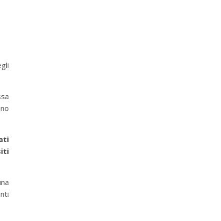
gli
ssa
ono
ati
iti
una
nti