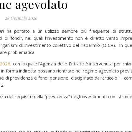
me agevolato
28 Gennaio 2026
iari ha portato a un utilizzo sempre più frequente di strutt
i di fondi”, nei quali l’investimento non è diretto verso impr
rganismi di investimento collettivo del risparmio (OICR).
In que
ntare problematica.
8/2026,
con la quale l’Agenzia delle Entrate è intervenuta per chiar
vi in forma indiretta possano rientrare nel regime agevolato previ
sse di previdenza e fondi pensione, disciplinato dall’articolo 1, co
32.
nza del requisito della “prevalenza” degli investimenti con strume