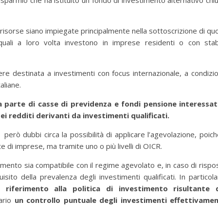
isparmio che ha istituito un fondo di investimento alternativo chi
 risorse siano impiegate principalmente nella sottoscrizione di qu
 quali a loro volta investono in imprese residenti o con stab
re destinata a investimenti con focus internazionale, a condizi
aliane.
a parte di casse di previdenza e fondi pensione interessat
ei redditi derivanti da investimenti qualificati.
 però dubbi circa la possibilità di applicare l’agevolazione, poiché
 di imprese, ma tramite uno o più livelli di OICR.
imento sia compatibile con il regime agevolato e, in caso di rispo
sito della prevalenza degli investimenti qualificati. In particola
 riferimento alla politica di investimento risultante 
ario
un controllo puntuale degli investimenti effettivame