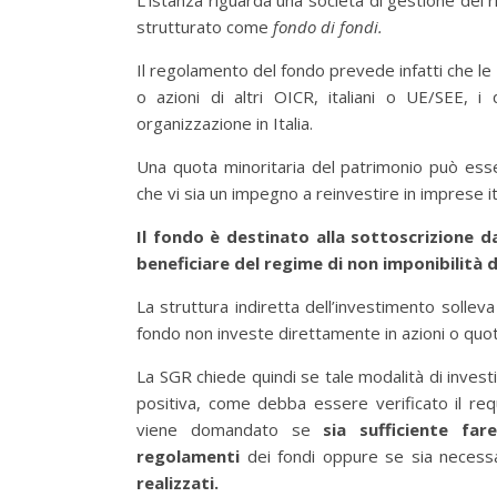
L’istanza riguarda una società di gestione del r
strutturato come
fondo di fondi.
Il regolamento del fondo prevede infatti che le
o azioni di altri OICR, italiani o UE/SEE, i
organizzazione in Italia.
Una quota minoritaria del patrimonio può esse
che vi sia un impegno a reinvestire in imprese it
Il fondo è destinato alla sottoscrizione d
beneficiare del regime di non imponibilità d
La struttura indiretta dell’investimento solleva
fondo non investe direttamente in azioni o quote
La SGR chiede quindi se tale modalità di invest
positiva, come debba essere verificato il requi
viene domandato se
sia sufficiente fare
regolamenti
dei fondi oppure se sia necess
realizzati.