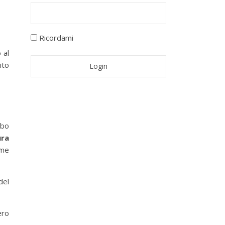
Ricordami
 al
ito
6
lbo
ura
rme
del
ero