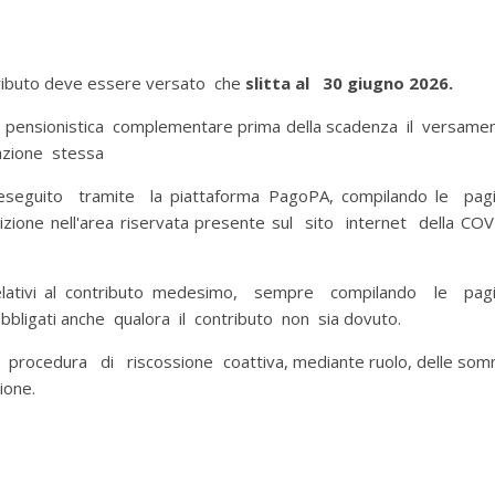
ntributo deve essere versato che
slitta al 30 giugno 2026.
ma pensionistica complementare prima della scadenza il versame
llazione stessa
 eseguito tramite la piattaforma PagoPA, compilando le pag
ne nell'area riservata presente sul sito internet della COV
elativi al contributo medesimo, sempre compilando le pag
bbligati anche qualora il contributo non sia dovuto.
a procedura di riscossione coattiva, mediante ruolo, delle so
ione.