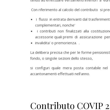
tenuti ad effettuare versamenti inferiori a eur
Con riferimento al calcolo del contributo si pr
i flussi in entrata derivanti dal trasferime
complementari, nonche'
i contributi non finalizzati alla costituzio
accessorie quali premi di assicurazione pe
invalidita' o premorienza. .
La delibera precisa che per le forme pensionisti
fondo, o singole sezioni dello stesso,
si configuri quale mera posta contabile n
accantonamenti effettuati nell'anno.
Contributo COVIP 20