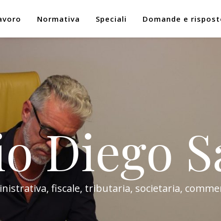
avoro
Normativa
Speciali
Domande e rispost
io Diego S
trativa, fiscale, tributaria, societaria, commer