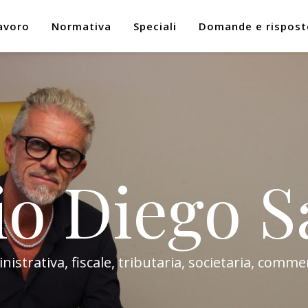
avoro
Normativa
Speciali
Domande e rispost
io Diego S
trativa, fiscale, tributaria, societaria, commer