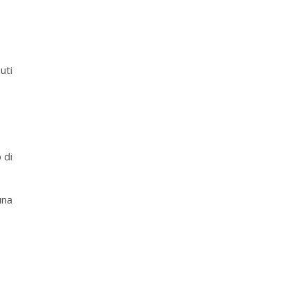
uti
 di
una