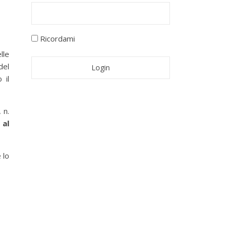
Ricordami
lle
del
 il
 n.
 al
 lo