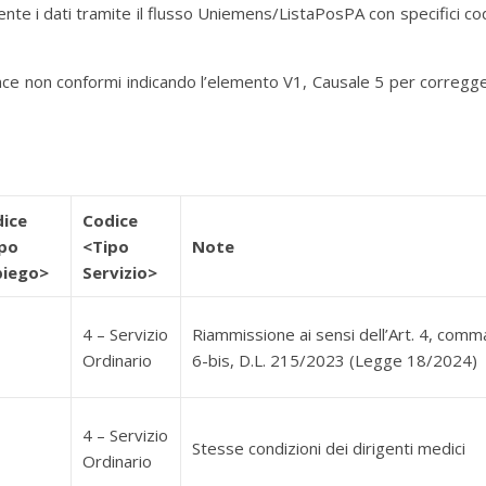
te i dati tramite il flusso Uniemens/ListaPosPA con specifici cod
nce non conformi indicando l’elemento V1, Causale 5 per corregg
ice
Codice
po
<Tipo
Note
piego>
Servizio>
4 – Servizio
Riammissione ai sensi dell’Art. 4, comm
Ordinario
6-bis, D.L. 215/2023 (Legge 18/2024)
4 – Servizio
Stesse condizioni dei dirigenti medici
Ordinario