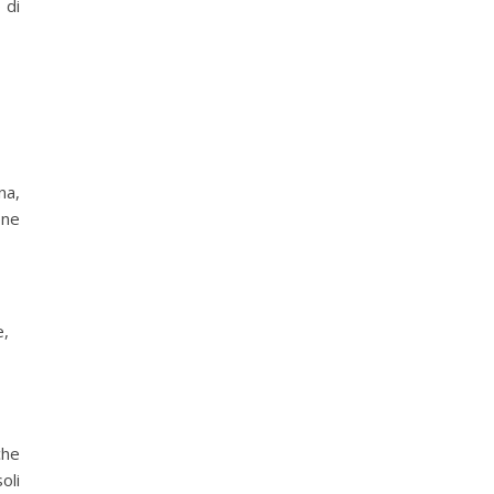
 di
na,
one
e,
che
oli