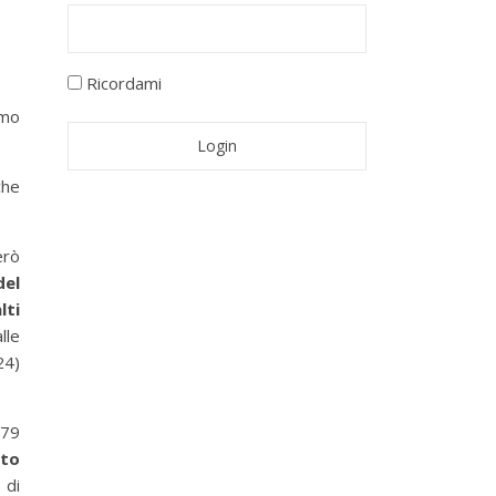
Ricordami
imo
che
erò
del
lti
lle
24)
179
ato
 di