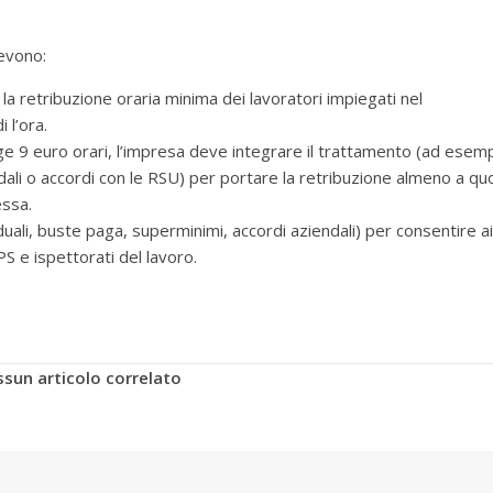
devono:
la retribuzione oraria minima dei lavoratori impiegati nel
 l’ora.
ge 9 euro orari, l’impresa deve integrare il trattamento (ad esem
dali o accordi con le RSU) per portare la retribuzione almeno a qu
essa.
ali, buste paga, superminimi, accordi aziendali) per consentire ai
PS e ispettorati del lavoro.
sun articolo correlato