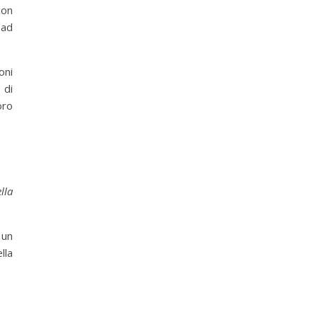
con
 ad
oni
 di
oro
lla
 un
lla