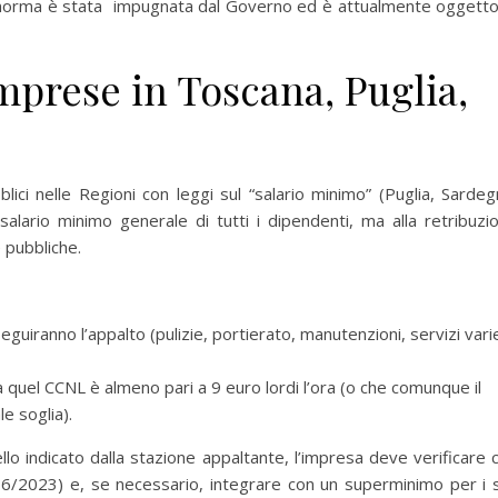
La norma è stata impugnata dal Governo ed è attualmente oggetto
imprese in Toscana, Puglia,
ici nelle Regioni con leggi sul “salario minimo” (Puglia, Sardeg
 salario minimo generale di tutti i dipendenti, ma alla retribuzi
 pubbliche.
seguiranno l’appalto (pulizie, portierato, manutenzioni, servizi vari
a quel CCNL è almeno pari a 9 euro lordi l’ora (o che comunque il
e soglia).
llo indicato dalla stazione appaltante, l’impresa deve verificare 
36/2023) e, se necessario, integrare con un superminimo per i s