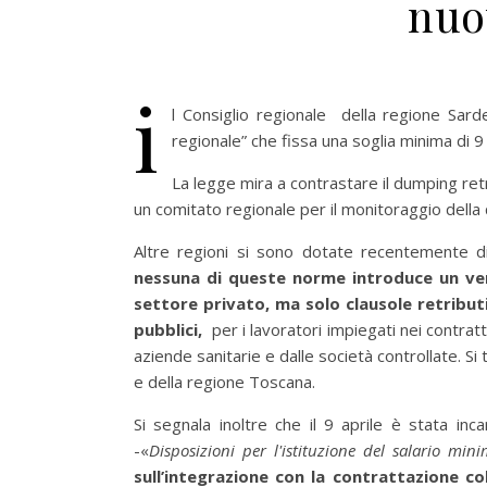
nuo
i
l Consiglio regionale della regione Sard
regionale” che fissa una soglia minima di 9 e
La legge mira a contrastare il dumping ret
un comitato regionale per il monitoraggio della q
Altre regioni si sono dotate recentemente di
nessuna di queste norme introduce un vero
settore privato, ma solo clausole retributi
pubblici,
per i lavoratori impiegati nei contratti
aziende sanitarie e dalle società controllate. Si
e della regione Toscana.
Si segnala inoltre che il 9 aprile è stata in
-«
Disposizioni per l'istituzione del salario min
sull’integrazione con la contrattazione co