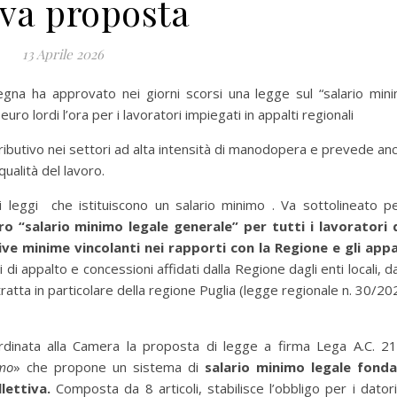
va proposta
13 Aprile 2026
egna ha approvato nei giorni scorsi una legge sul “salario min
uro lordi l’ora per i lavoratori impiegati in appalti regionali
ributivo nei settori ad alta intensità di manodopera e prevede an
ualità del lavoro.
 leggi che istituiscono un salario minimo . Va sottolineato p
 “salario minimo legale generale” per tutti i lavoratori 
ve minime vincolanti nei rapporti con la Regione e gli appa
 di appalto e concessioni affidati dalla Regione dagli enti locali, da
 tratta in particolare della regione Puglia (legge regionale n. 30/20
cardinata alla Camera la proposta di legge a firma Lega A.C. 2
imo
» che propone un sistema di
salario minimo legale fond
llettiva.
Composta da 8 articoli, stabilisce l’obbligo per i datori