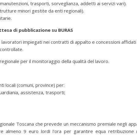
 manutenzioni, trasporti, sorveglianza, addetti ai servizi vari).
trutture minori gestite da enti regionali).
tarie.
attesa di pubblicazione su BURAS
i lavoratori impiegati nei contratti di appalto e concessioni affidati
controllate.
egionale per il monitoraggio della qualità del lavoro.
ti locali (comuni, province) per:
uardiania, assistenza, trasporti;
egionale Toscana che prevede un meccanismo premiale negli appa
ere almeno 9 euro lordi l'ora per garantire equa retribuzione 