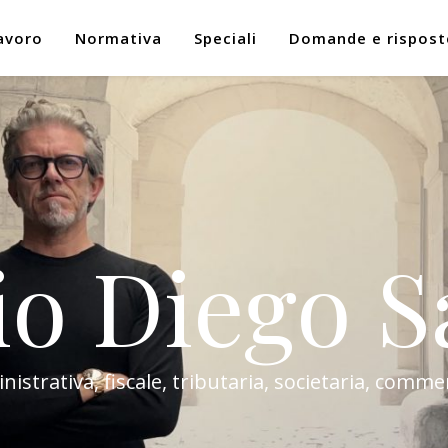
avoro
Normativa
Speciali
Domande e rispost
io Diego S
trativa, fiscale, tributaria, societaria, commer