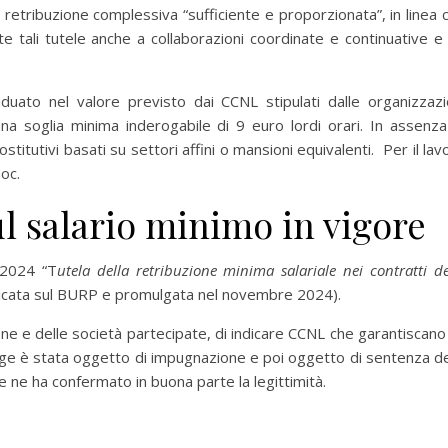
a retribuzione complessiva “sufficiente e proporzionata”, in linea 
te tali tutele anche a collaborazioni coordinate e continuative e
duato nel valore previsto dai CCNL stipulati dalle organizzazi
a soglia minima inderogabile di 9 euro lordi orari. In assenza
 sostitutivi basati su settori affini o mansioni equivalenti. Per il lav
oc.
ul salario minimo in vigore
/2024 “T
utela della retribuzione minima salariale nei contratti de
licata sul BURP e promulgata nel novembre 2024).
gione e delle società partecipate, di indicare CCNL che garantiscano
legge è stata oggetto di impugnazione e poi oggetto di sentenza de
 ne ha confermato in buona parte la legittimità.