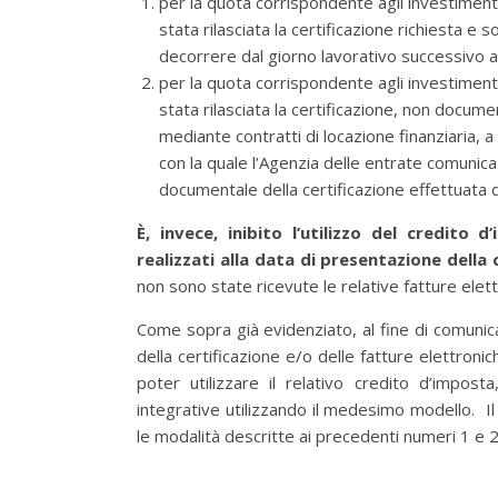
per la quota corrispondente agli investimenti g
stata rilasciata la certificazione richiesta e 
decorrere dal giorno lavorativo successivo a
per la quota corrispondente agli investimenti g
stata rilasciata la certificazione, non documen
mediante contratti di locazione finanziaria, a
con la quale l’Agenzia delle entrate comunica l
documentale della certificazione effettuata da
È, invece, inibito l’utilizzo del credito
realizzati alla data di presentazione dell
non sono state ricevute le relative fatture elettr
Come sopra già evidenziato, al fine di comunica
della certificazione e/o delle fatture elettron
poter utilizzare il relativo credito d’impos
integrative utilizzando il medesimo modello. Il 
le modalità descritte ai precedenti numeri 1 e 2