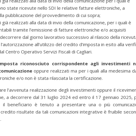
ià realizzati alla data di invio della comunicazione per i quali è
sono state ricevute nello SDI le relative fatture elettroniche, a
lla pubblicazione del provvedimento di cui sopra;
ià realizzati alla data di invio della comunicazione, per i quali è
tabili tramite l’emissione di fatture elettroniche e/o acquisiti
 decorrere dal giorno lavorativo successivo al rilascio della ricevut
’autorizzazione all’utilizzo del credito d’imposta in esito alla verif
l Centro Operativo Servizi Fiscali di Cagliari.
 d’imposta riconosciuto corrispondente agli investimenti 
a comunicazione
oppure realizzati ma per i quali alla medesima d
oniche e/o non è stata rilasciata la certificazione.
re l’avvenuta realizzazione degli investimenti oppure il ricevime
iche, a decorrere dal 31 luglio 2024 ed entro il 17 gennaio 2025, 
ta, il beneficiario è tenuto a presentare una o più comunicazi
credito risultate da tali comunicazioni integrative è fruibile seco
.