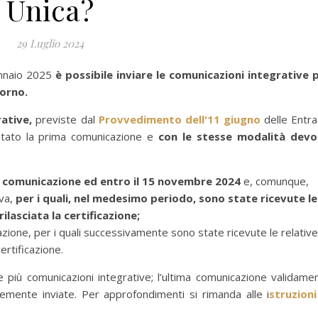
Unica?
29 Luglio 2024
ennaio 2025
è possibile inviare le comunicazioni integrative 
iorno.
ative,
previste dal
Provvedimento dell'11 giugno
delle Entra
ntato la prima comunicazione e
con le stesse modalità dev
la comunicazione ed entro il 15 novembre 2024
e, comunque,
iva,
per i quali, nel medesimo periodo, sono state ricevute le
ilasciata la certificazione;
cazione, per i quali successivamente sono state ricevute le relative
certificazione.
più comunicazioni integrative; l’ultima comunicazione validame
emente inviate. Per approfondimenti si rimanda alle i
struzioni