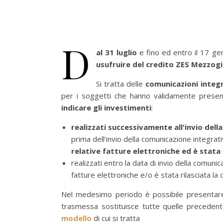
D
al 31 luglio
e fino ed entro il 17 g
usufruire del credito ZES Mezzog
Si tratta delle
comunicazioni integr
per i soggetti che hanno validamente prese
indicare gli investimenti
:
realizzati successivamente all'invio del
prima dell’invio della comunicazione integrat
relative fatture elettroniche ed è stata r
realizzati entro la data di invio della comuni
fatture elettroniche e/o è stata rilasciata la 
Nel medesimo periodo è possibile presentare 
trasmessa sostituisce tutte quelle precedent
modello
di cui si tratta