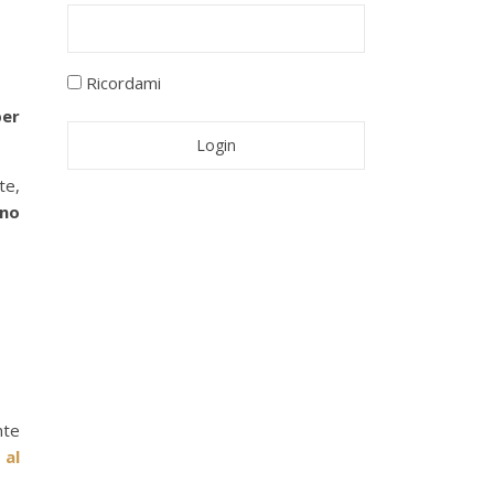
Ricordami
per
te,
ono
nte
 al