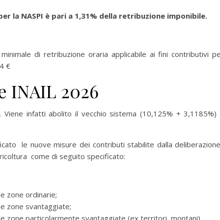
per la NASPI è pari a 1,31% della retribuzione imponibile.
nimale di retribuzione oraria applicabile ai fini contributivi pe
94 €
te INAIL 2026
 Viene infatti abolito il vecchio sistema (10,125% + 3,1185%)
icato le nuove misure dei contributi stabilite dalla deliberazione
ricoltura come di seguito specificato:
le zone ordinarie;
le zone svantaggiate;
le zone particolarmente svantaggiate (ex territori montani).