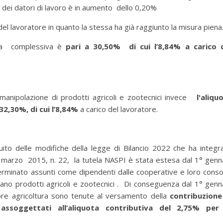
o dei datori di lavoro è in aumento dello 0,20%
 del lavoratore in quanto la stessa ha già raggiunto la misura piena
tiva complessiva è
pari a 30,50% di cui l’8,84% a carico 
manipolazione di prodotti agricoli e zootecnici invece
l'aliqu
32,30%, di cui l’8,84%
a carico del lavoratore.
ito delle modifiche della legge di Bilancio 2022 che ha integr
 4 marzo 2015, n. 22, la tutela NASPI è stata estesa dal 1° genn
erminato assunti come dipendenti dalle cooperative e loro conso
no prodotti agricoli e zootecnici . Di conseguenza dal 1° genn
ore agricoltura sono tenute al versamento della
contribuzione
ssoggettati all’aliquota contributiva del 2,75% per