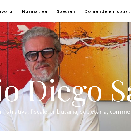
avoro
Normativa
Speciali
Domande e rispost
io Diego S
trativa, fiscale, tributaria, societaria, commer