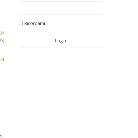
Ricordami
lio
rai
ati
32%