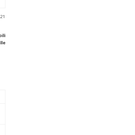
 21
ili
lle