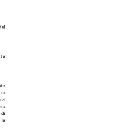
.
del
ota
ato
aio
rzi
aio
 di
 la