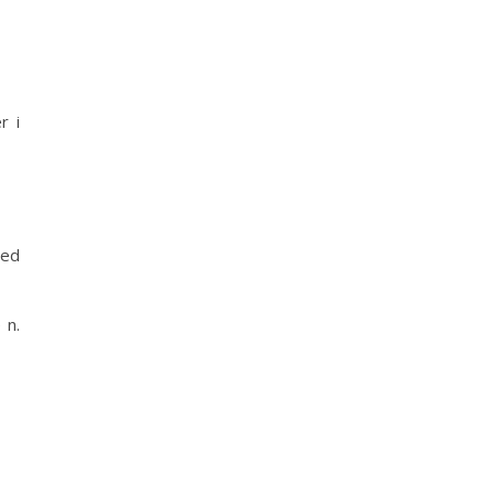
r i
 ed
 n.