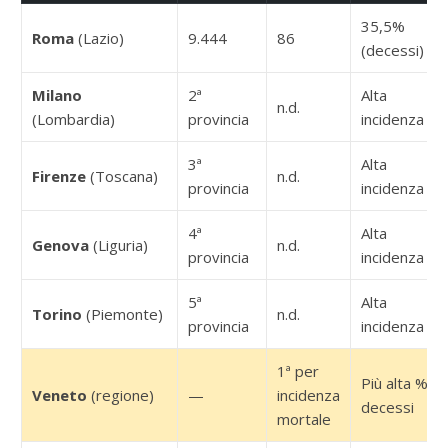
35,5%
Roma
(Lazio)
9.444
86
(decessi)
Milano
2ª
Alta
n.d.
(Lombardia)
provincia
incidenza
3ª
Alta
Firenze
(Toscana)
n.d.
provincia
incidenza
4ª
Alta
Genova
(Liguria)
n.d.
provincia
incidenza
5ª
Alta
Torino
(Piemonte)
n.d.
provincia
incidenza
1ª per
Più alta %
Veneto
(regione)
—
incidenza
decessi
mortale