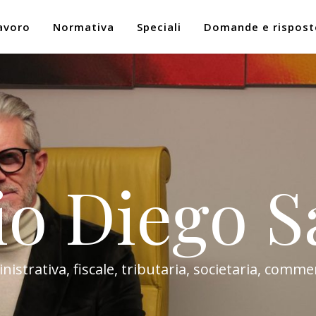
avoro
Normativa
Speciali
Domande e rispost
io Diego S
trativa, fiscale, tributaria, societaria, commer