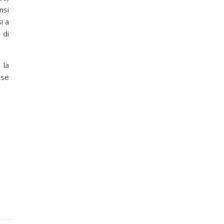
nsi
i a
 di
 la
ese