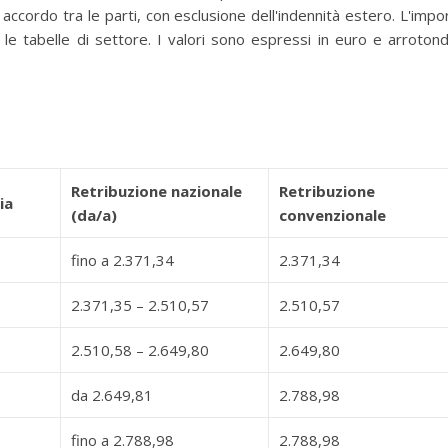
ccordo tra le parti, con esclusione dell'indennità estero. L'impo
 le tabelle di settore. I valori sono espressi in euro e arrotond
Retribuzione nazionale
Retribuzione
ia
(da/a)
convenzionale
fino a 2.371,34
2.371,34
2.371,35 – 2.510,57
2.510,57
2.510,58 – 2.649,80
2.649,80
da 2.649,81
2.788,98
fino a 2.788,98
2.788,98