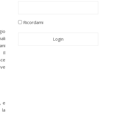
Ricordami
gio
ali
ani
 Il
sce
ive
, e
 la