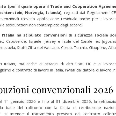
 Unito (per il quale opera il Trade and Cooperation Agreem
iechtenstein, Norvegia, Islanda
), regolati dai Regolamenti CE
venzionali trovano applicazione residuale anche per i lavorat
lle assicurazioni non contemplate dagli accordi.
 l'Italia ha stipulato convenzioni di sicurezza sociale so
ec, Capoverde, Israele, Jersey e Isole del Canale, ex Jugoslav
nezuela, Stato Città del Vaticano, Corea, Turchia, Giappone, Alba
i italiani, ma anche ai cittadini di altri Stati UE e ai lavorat
giorno e contratto di lavoro in Italia, inviati dal datore di lavoro in
ibuzioni convenzionali 2026
al 1° gennaio 2026 e fino al 31 dicembre 2026, la retribuzi
la base del raffronto con la fascia di retribuzione nazion
" si intende il trattamento previsto dal contratto colletti