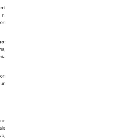
ent
 n.
ori
no:
ia,
nia
ori
 un
one
ale
vo,