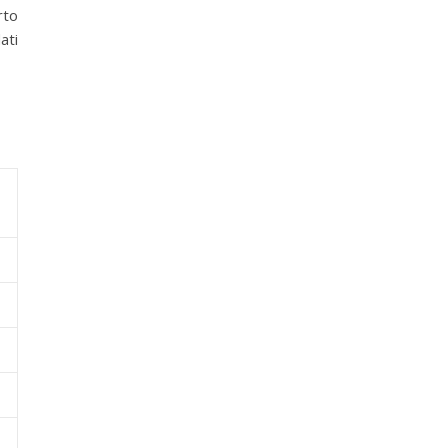
rto
ati