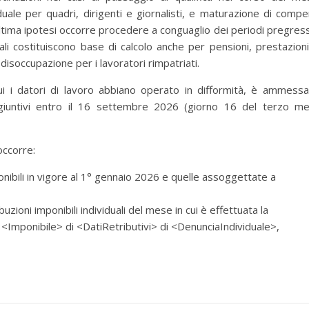
le per quadri, dirigenti e giornalisti, e maturazione di compe
t'ultima ipotesi occorre procedere a conguaglio dei periodi pregress
ali costituiscono base di calcolo anche per pensioni, prestazioni
disoccupazione per i lavoratori rimpatriati.
i i datori di lavoro abbiano operato in difformità, è ammessa
ggiuntivi entro il 16 settembre 2026 (giorno 16 del terzo m
occorre:
ponibili in vigore al 1° gennaio 2026 e quelle assoggettate a
uzioni imponibili individuali del mese in cui è effettuata la
 <Imponibile> di <DatiRetributivi> di <DenunciaIndividuale>,