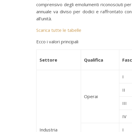
comprensivo degli emolumenti riconosciuti per a
annuale va diviso per dodici e raffrontato con
all'unità.
Scarica tutte le tabelle
Ecco i valori principali
Settore
Qualifica
Fasc
I
II
Operai
III
IV
Industria
I