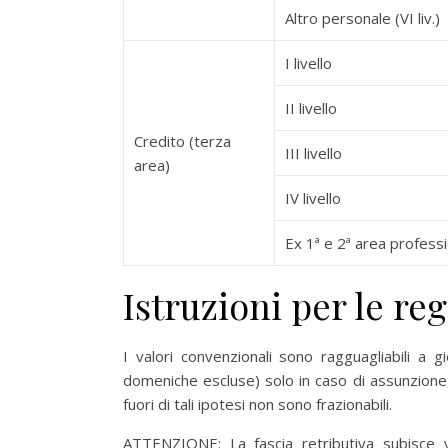
Altro personale (VI liv.)
I livello
II livello
Credito (terza
III livello
area)
IV livello
Ex 1ª e 2ª area profess
Istruzioni per le re
I valori convenzionali sono ragguagliabili a g
domeniche escluse) solo in caso di assunzione,
fuori di tali ipotesi non sono frazionabili.
ATTENZIONE: La fascia retributiva subisce v