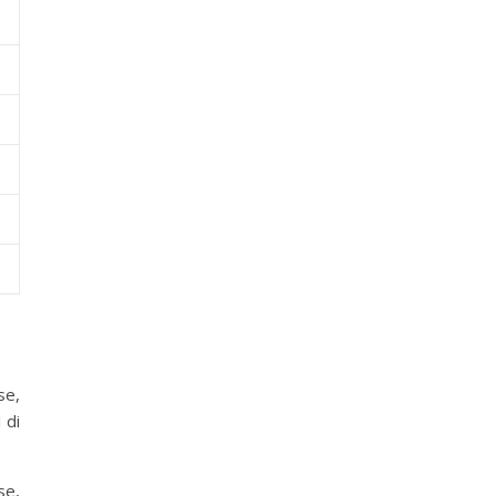
se,
 di
se,