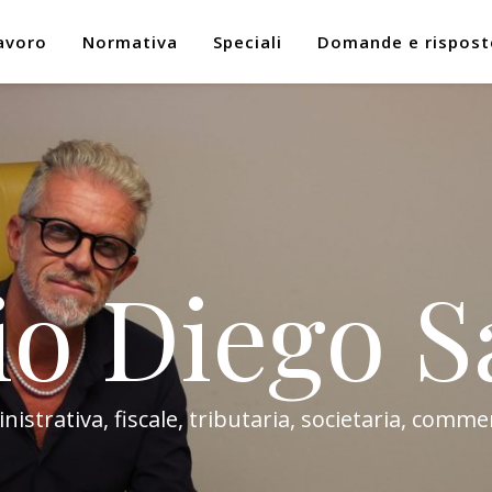
avoro
Normativa
Speciali
Domande e rispost
io Diego S
trativa, fiscale, tributaria, societaria, commer