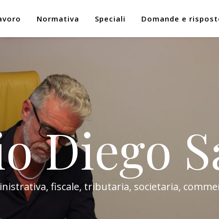
avoro
Normativa
Speciali
Domande e rispost
io Diego S
trativa, fiscale, tributaria, societaria, commer