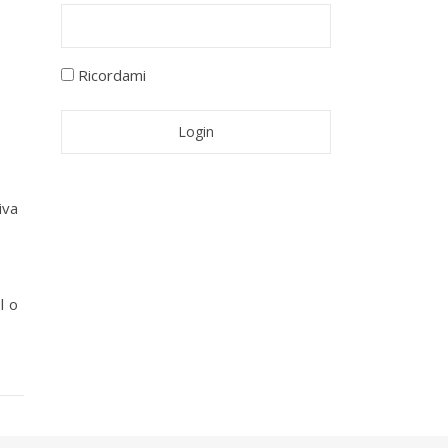
o
Ricordami
iva
l o