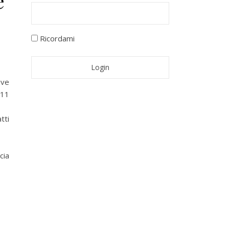
e
Ricordami
ive
011
tti
cia