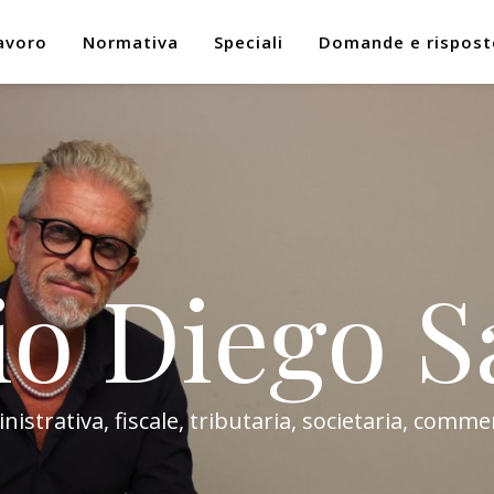
avoro
Normativa
Speciali
Domande e rispost
io Diego S
trativa, fiscale, tributaria, societaria, commer