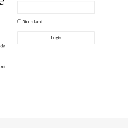
e
Ricordami
 da
oni