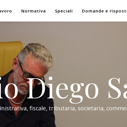
avoro
Normativa
Speciali
Domande e rispost
io Diego S
trativa, fiscale, tributaria, societaria, commer