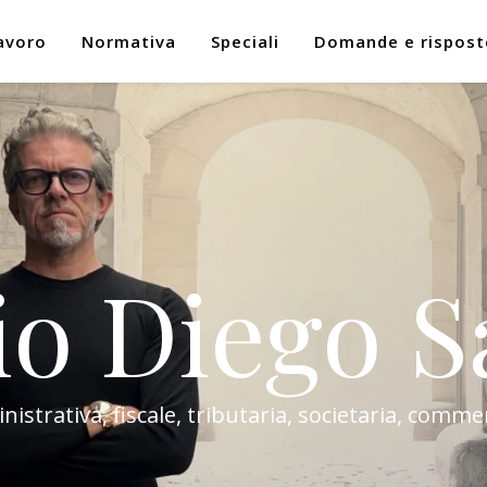
avoro
Normativa
Speciali
Domande e rispost
io Diego S
trativa, fiscale, tributaria, societaria, commer