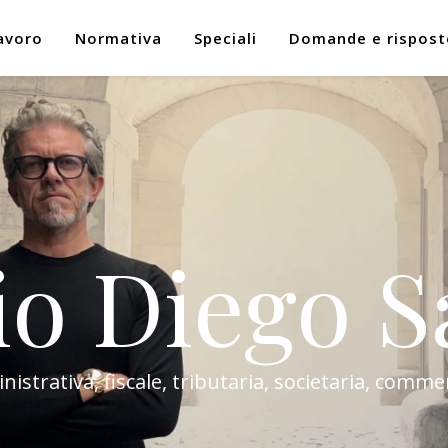
avoro
Normativa
Speciali
Domande e rispost
io Diego S
trativa, fiscale, tributaria, societaria, commer