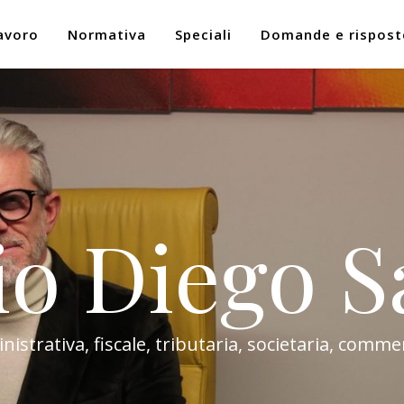
avoro
Normativa
Speciali
Domande e rispost
io Diego S
trativa, fiscale, tributaria, societaria, commer