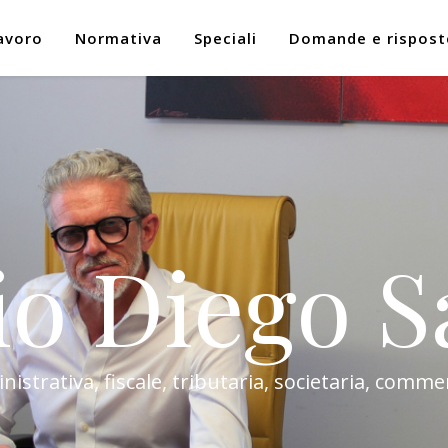
avoro
Normativa
Speciali
Domande e rispost
io Diego S
trativa, fiscale, tributaria, societaria, commer