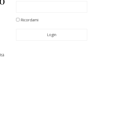
o
Ricordami
ltà