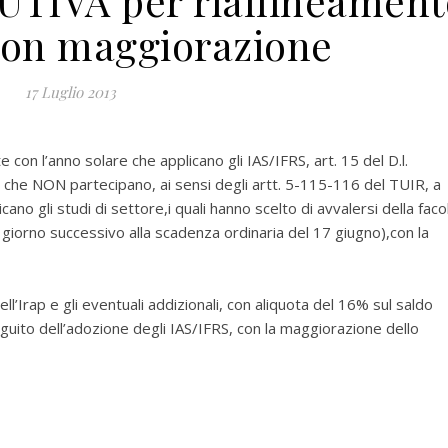
TIVA per riallineament
con maggiorazione
17 Luglio 2013
con l’anno solare che applicano gli IAS/IFRS, art. 15 del D.l.
 che NON partecipano, ai sensi degli artt. 5-115-116 del TUIR, a
cano gli studi di settore,i quali hanno scelto di avvalersi della faco
° giorno successivo alla scadenza ordinaria del 17 giugno),con la
ll’Irap e gli eventuali addizionali, con aliquota del 16% sul saldo
guito dell’adozione degli IAS/IFRS, con la maggiorazione dello