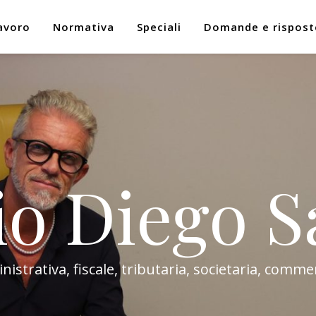
avoro
Normativa
Speciali
Domande e rispost
io Diego S
trativa, fiscale, tributaria, societaria, commer