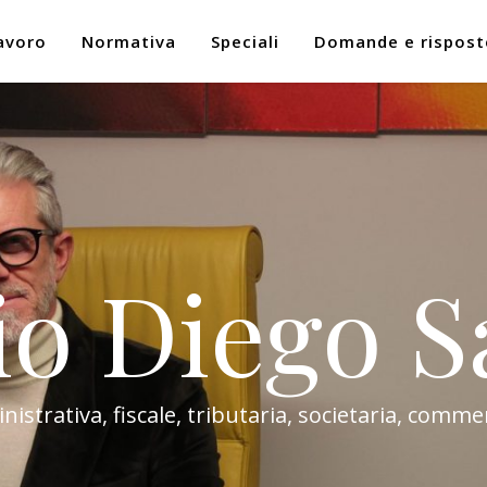
avoro
Normativa
Speciali
Domande e rispost
io Diego S
trativa, fiscale, tributaria, societaria, commer