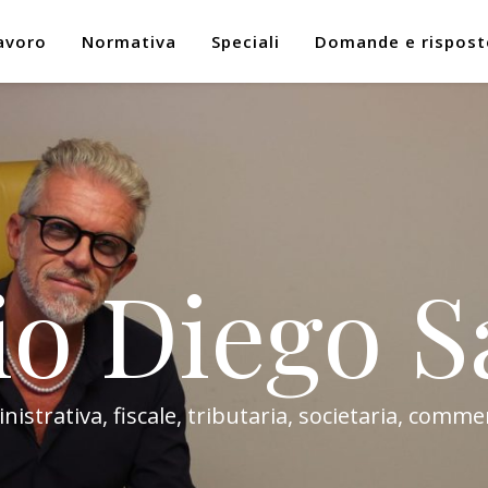
avoro
Normativa
Speciali
Domande e rispost
io Diego S
trativa, fiscale, tributaria, societaria, commer