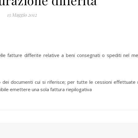
turazione differita
15 Maggio 2012
le fatture differite relative a beni consegnati o spediti nel m
dei documenti cui si riferisce; per tutte le cessioni effettuate 
bile emettere una sola fattura riepilogativa