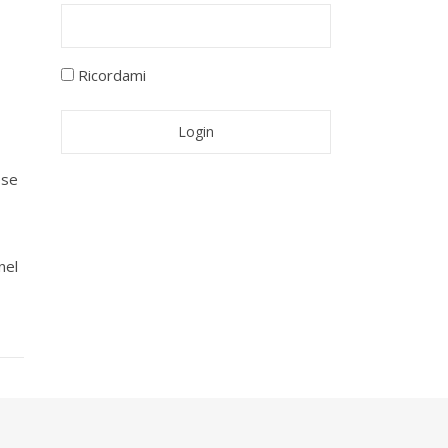
Ricordami
ese
nel