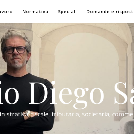
avoro
Normativa
Speciali
Domande e rispost
io Diego S
trativa, fiscale, tributaria, societaria, commer