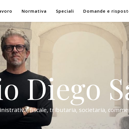
avoro
Normativa
Speciali
Domande e rispost
io Diego S
trativa, fiscale, tributaria, societaria, commer