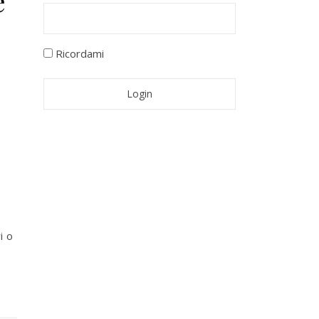
e
Ricordami
i o