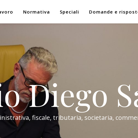
avoro
Normativa
Speciali
Domande e rispost
io Diego S
trativa, fiscale, tributaria, societaria, commer